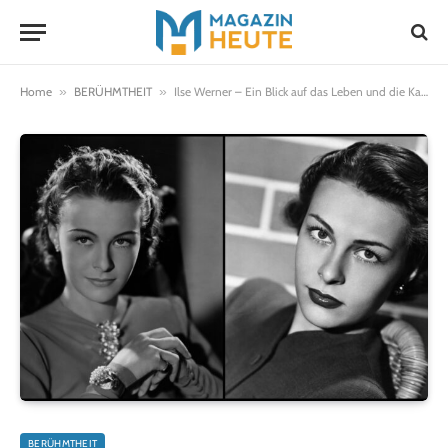
Home
»
BERÜHMTHEIT
»
Ilse Werner – Ein Blick auf das Leben und die Karriere einer unvergesslichen Künstlerin
BERÜHMTHEIT