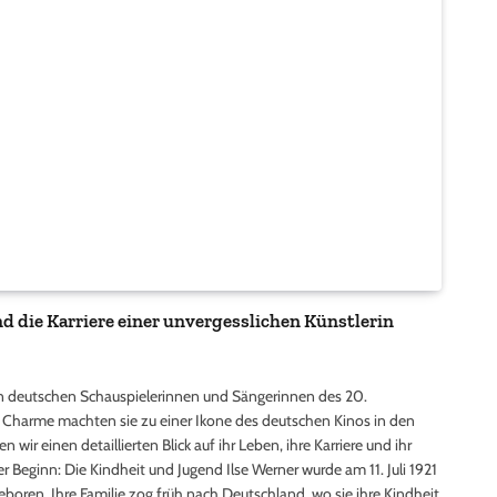
und die Karriere einer unvergesslichen Künstlerin
ten deutschen Schauspielerinnen und Sängerinnen des 20.
 ihr Charme machten sie zu einer Ikone des deutschen Kinos in den
wir einen detaillierten Blick auf ihr Leben, ihre Karriere und ihr
r Beginn: Die Kindheit und Jugend Ilse Werner wurde am 11. Juli 1921
eboren. Ihre Familie zog früh nach Deutschland, wo sie ihre Kindheit