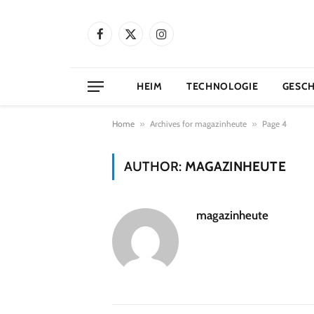
Facebook
X
Instagram
(Twitter)
HEIM
TECHNOLOGIE
GESC
Home
»
Archives for magazinheute
»
Page 4
AUTHOR:
MAGAZINHEUTE
magazinheute