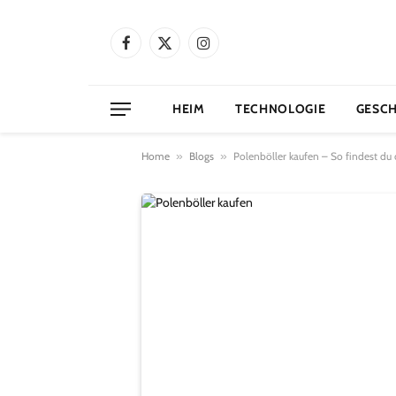
Facebook
X
Instagram
(Twitter)
HEIM
TECHNOLOGIE
GESC
Home
»
Blogs
»
Polenböller kaufen – So findest du