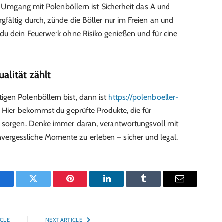
im Umgang mit Polenböllern ist Sicherheit das A und
fältig durch, zünde die Böller nur im Freien an und
du dein Feuerwerk ohne Risiko genießen und für eine
alität zählt
gen Polenböllern bist, dann ist
https://polenboeller-
. Hier bekommst du geprüfte Produkte, die für
e sorgen. Denke immer daran, verantwortungsvoll mit
ergessliche Momente zu erleben – sicher und legal.
Facebook
Twitter
Pinterest
LinkedIn
Tumblr
Email
ICLE
NEXT ARTICLE