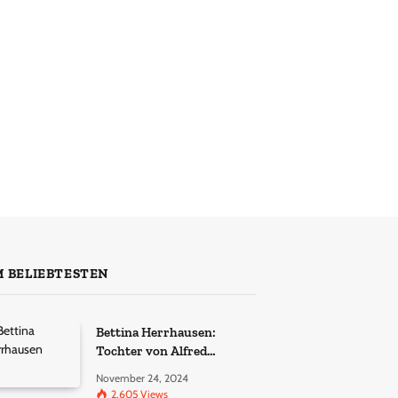
 BELIEBTESTEN
Bettina Herrhausen:
Tochter von Alfred
Herrhausen – Ein Leben im
November 24, 2024
Schatten der Geschichte
2,605
Views