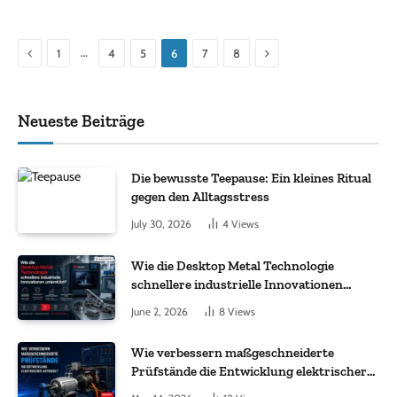
Previous
Next
…
1
4
5
6
7
8
Neueste Beiträge
Die bewusste Teepause: Ein kleines Ritual
gegen den Alltagsstress
July 30, 2026
4
Views
Wie die Desktop Metal Technologie
schnellere industrielle Innovationen
unterstützt?
June 2, 2026
8
Views
Wie verbessern maßgeschneiderte
Prüfstände die Entwicklung elektrischer
Antriebe?