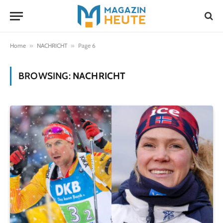
Home
»
NACHRICHT
»
Page 6
BROWSING:
NACHRICHT