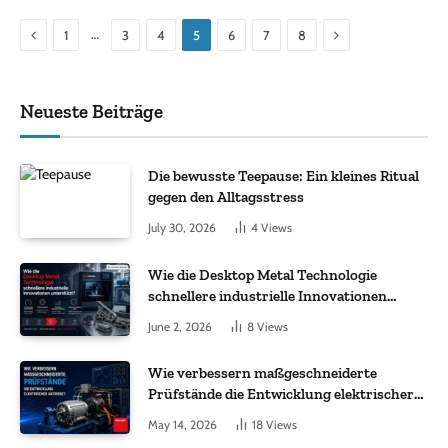
Previous
Next
…
1
3
4
5
6
7
8
Neueste Beiträge
Die bewusste Teepause: Ein kleines Ritual
gegen den Alltagsstress
July 30, 2026
4
Views
Wie die Desktop Metal Technologie
schnellere industrielle Innovationen
unterstützt?
June 2, 2026
8
Views
Wie verbessern maßgeschneiderte
Prüfstände die Entwicklung elektrischer
Antriebe?
May 14, 2026
18
Views