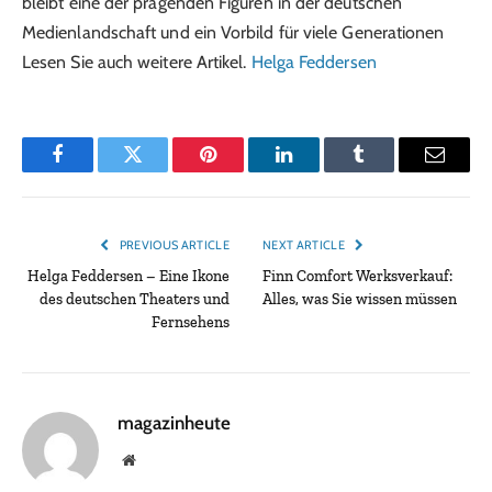
bleibt eine der prägenden Figuren in der deutschen
Medienlandschaft und ein Vorbild für viele Generationen
Lesen Sie auch weitere Artikel.
Helga Feddersen
Facebook
Twitter
Pinterest
LinkedIn
Tumblr
Email
PREVIOUS ARTICLE
NEXT ARTICLE
Helga Feddersen – Eine Ikone
Finn Comfort Werksverkauf:
des deutschen Theaters und
Alles, was Sie wissen müssen
Fernsehens
magazinheute
Website