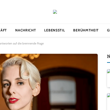
HÄFT
NACHRICHT
LEBENSSTIL
BERÜHMTHEIT
G
 Antworten auf die brennende Frage
N