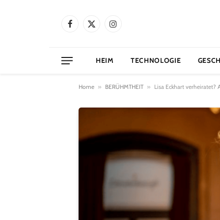
Facebook
X
Instagram
(Twitter)
HEIM
TECHNOLOGIE
GESC
Home
»
BERÜHMTHEIT
»
Lisa Eckhart verheiratet?